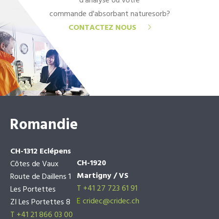
d'analyse ou votre
commande d'absorbant naturesorb?
CONTACTEZ NOUS
Romandie
CH-1312 Eclépens
CH-1920
Côtes de Vaux
Martigny / VS
Route de Daillens 1
T +41 27 723 61 91
Les Portettes
E
cridec@cridec.ch
ZI Les Portettes 8
T +41 21 866 03 00