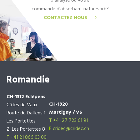
d'analyse ou votre
commande d'absorbant naturesorb?
CONTACTEZ NOUS
Romandie
CH-1312 Eclépens
CH-1920
Côtes de Vaux
Martigny / VS
Route de Daillens 1
T +41 27 723 61 91
Les Portettes
E
cridec@cridec.ch
ZI Les Portettes 8
T +41 21 866 03 00