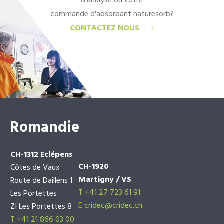
d'analyse ou votre
commande d'absorbant naturesorb?
CONTACTEZ NOUS
Romandie
CH-1312 Eclépens
CH-1920
Côtes de Vaux
Martigny / VS
Route de Daillens 1
T +41 27 723 61 91
Les Portettes
E
cridec@cridec.ch
ZI Les Portettes 8
T +41 21 866 03 00