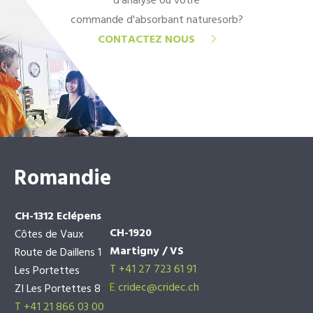
d'analyse ou votre
commande d'absorbant naturesorb?
CONTACTEZ NOUS
Romandie
CH-1312 Eclépens
CH-1920
Côtes de Vaux
Martigny / VS
Route de Daillens 1
T +41 27 723 61 91
Les Portettes
E
cridec@cridec.ch
ZI Les Portettes 8
T +41 21 866 03 00