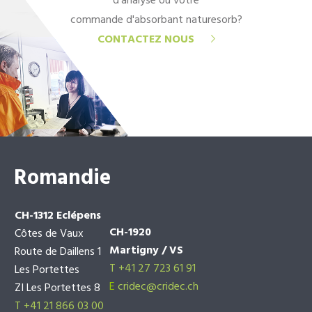
d'analyse ou votre
commande d'absorbant naturesorb?
CONTACTEZ NOUS
Romandie
CH-1312 Eclépens
CH-1920
Côtes de Vaux
Martigny / VS
Route de Daillens 1
T +41 27 723 61 91
Les Portettes
E
cridec@cridec.ch
ZI Les Portettes 8
T +41 21 866 03 00