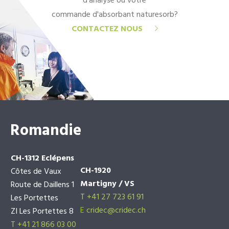
d'analyse ou votre
commande d'absorbant naturesorb?
CONTACTEZ NOUS
Romandie
CH-1312 Eclépens
CH-1920
Côtes de Vaux
Martigny / VS
Route de Daillens 1
T +41 27 723 61 91
Les Portettes
E
cridec@cridec.ch
ZI Les Portettes 8
T +41 21 866 03 00