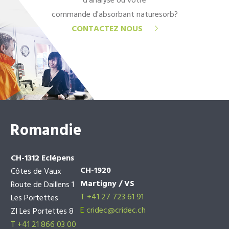
d'analyse ou votre
commande d'absorbant naturesorb?
CONTACTEZ NOUS
Romandie
CH-1312 Eclépens
CH-1920
Côtes de Vaux
Martigny / VS
Route de Daillens 1
T +41 27 723 61 91
Les Portettes
E
cridec@cridec.ch
ZI Les Portettes 8
T +41 21 866 03 00