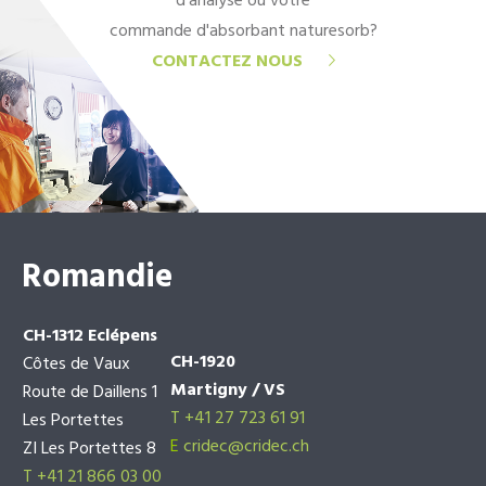
d'analyse ou votre
commande d'absorbant naturesorb?
CONTACTEZ NOUS
Romandie
CH-1312 Eclépens
CH-1920
Côtes de Vaux
Martigny / VS
Route de Daillens 1
T +41 27 723 61 91
Les Portettes
E
cridec@cridec.ch
ZI Les Portettes 8
T +41 21 866 03 00