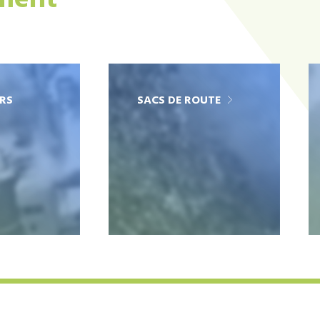
ement
RS
SACS DE ROUTE