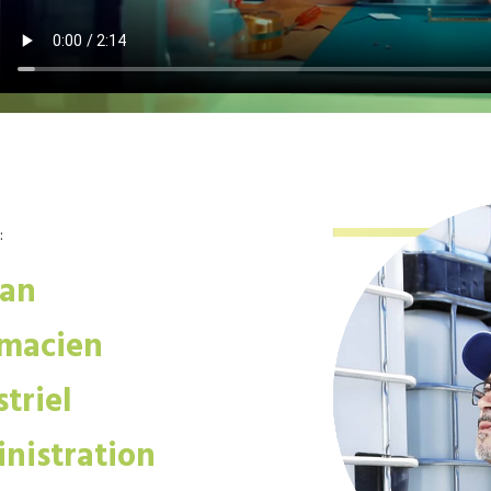
:
san
macien
triel
nistration