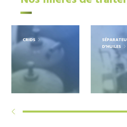
Nos filières de trait
CRIDS
SÉPARATEU
D'HUILES