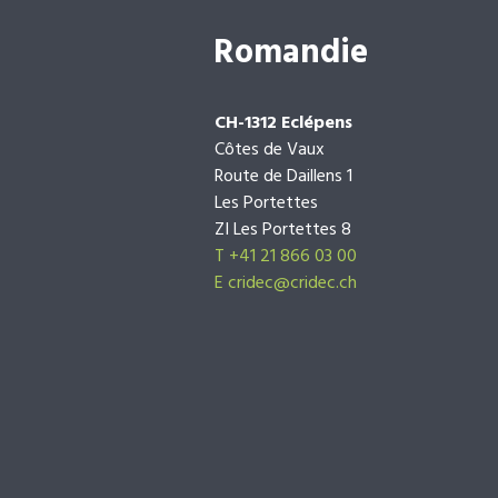
Romandie
CH-1312 Eclépens
Côtes de Vaux
Route de Daillens 1
Les Portettes
ZI Les Portettes 8
T +41 21 866 03 00
E
cridec@cridec.ch