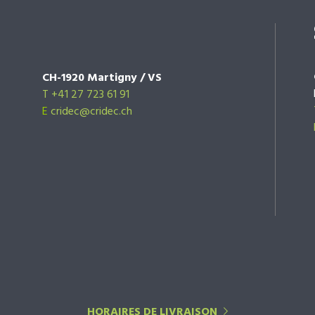
CH-1920 Martigny / VS
T +41 27 723 61 91
E
cridec@cridec.ch
HORAIRES DE LIVRAISON