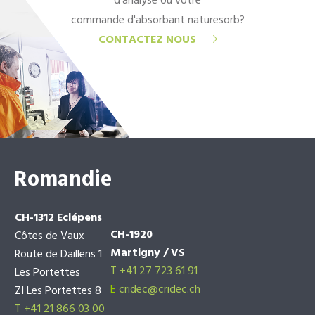
d'analyse ou votre
commande d'absorbant naturesorb?
CONTACTEZ NOUS
Romandie
CH-1312 Eclépens
CH-1920
Côtes de Vaux
Martigny / VS
Route de Daillens 1
T +41 27 723 61 91
Les Portettes
E
cridec@cridec.ch
ZI Les Portettes 8
T +41 21 866 03 00