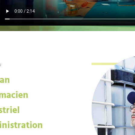
:
san
macien
triel
nistration