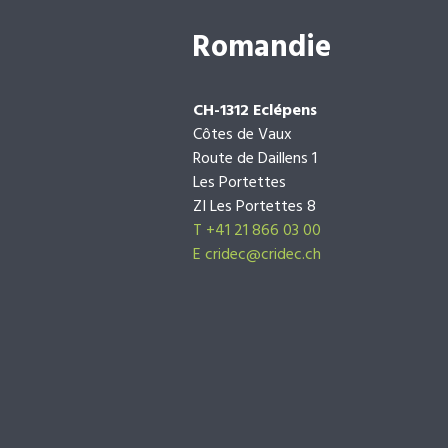
Romandie
CH-1312 Eclépens
Côtes de Vaux
Route de Daillens 1
Les Portettes
ZI Les Portettes 8
T +41 21 866 03 00
E
cridec@cridec.ch