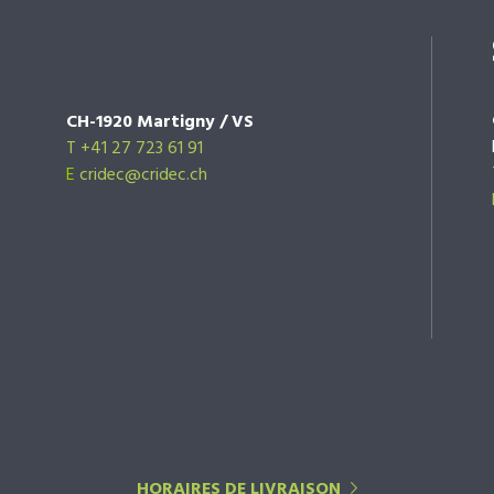
CH-1920 Martigny / VS
T +41 27 723 61 91
E
cridec@cridec.ch
HORAIRES DE LIVRAISON