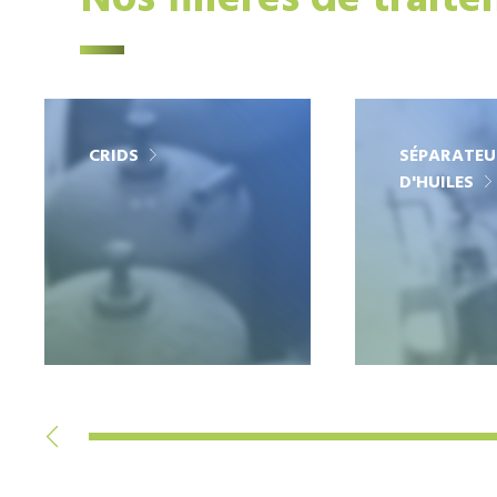
Nos filières de trait
CRIDS
SÉPARATEU
D'HUILES