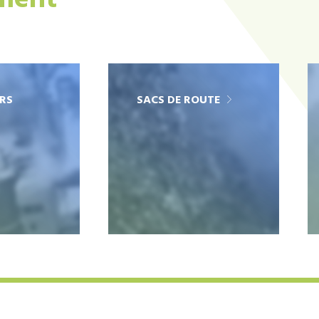
ement
RS
SACS DE ROUTE