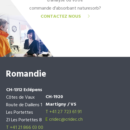
d'analyse ou votre
commande d'absorbant naturesorb?
CONTACTEZ NOUS
Romandie
CH-1312 Eclépens
CH-1920
Côtes de Vaux
Martigny / VS
Route de Daillens 1
T +41 27 723 61 91
Les Portettes
E
cridec@cridec.ch
ZI Les Portettes 8
T +41 21 866 03 00