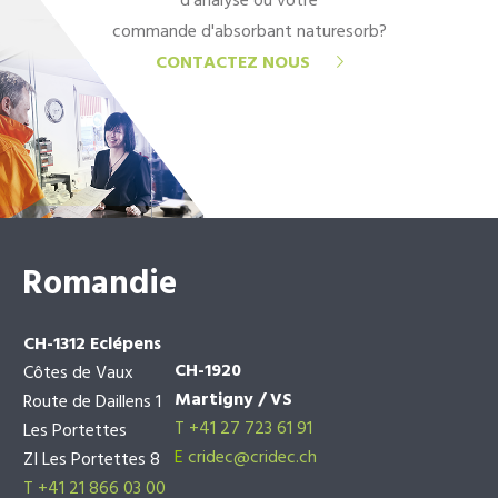
d'analyse ou votre
commande d'absorbant naturesorb?
CONTACTEZ NOUS
Romandie
CH-1312 Eclépens
CH-1920
Côtes de Vaux
Martigny / VS
Route de Daillens 1
T +41 27 723 61 91
Les Portettes
E
cridec@cridec.ch
ZI Les Portettes 8
T +41 21 866 03 00