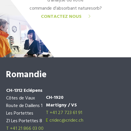
d'analyse ou votre
commande d'absorbant naturesorb?
CONTACTEZ NOUS
Romandie
CH-1312 Eclépens
CH-1920
Côtes de Vaux
Martigny / VS
Route de Daillens 1
T +41 27 723 61 91
Les Portettes
E
cridec@cridec.ch
ZI Les Portettes 8
T +41 21 866 03 00