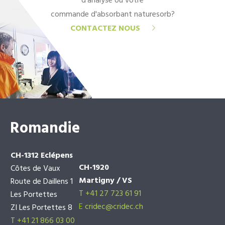
d'analyse ou votre
commande d'absorbant naturesorb?
CONTACTEZ NOUS
Romandie
CH-1312 Eclépens
CH-1920
Côtes de Vaux
Martigny / VS
Route de Daillens 1
T +41 27 723 61 91
Les Portettes
E
cridec@cridec.ch
ZI Les Portettes 8
T +41 21 866 03 00