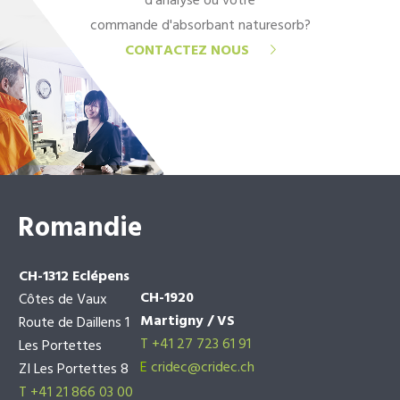
d'analyse ou votre
commande d'absorbant naturesorb?
CONTACTEZ NOUS
Romandie
CH-1312 Eclépens
CH-1920
Côtes de Vaux
Martigny / VS
Route de Daillens 1
T +41 27 723 61 91
Les Portettes
E
cridec@cridec.ch
ZI Les Portettes 8
T +41 21 866 03 00