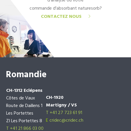
d'analyse ou votre
commande d'absorbant naturesorb?
CONTACTEZ NOUS
Romandie
CH-1312 Eclépens
CH-1920
Côtes de Vaux
Martigny / VS
Route de Daillens 1
T +41 27 723 61 91
Les Portettes
E
cridec@cridec.ch
ZI Les Portettes 8
T +41 21 866 03 00