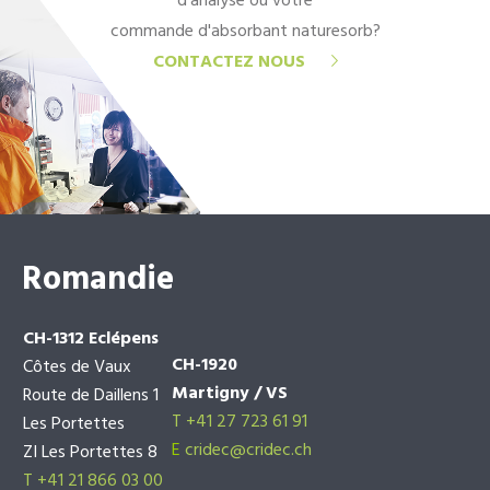
d'analyse ou votre
commande d'absorbant naturesorb?
CONTACTEZ NOUS
Romandie
CH-1312 Eclépens
CH-1920
Côtes de Vaux
Martigny / VS
Route de Daillens 1
T +41 27 723 61 91
Les Portettes
E
cridec@cridec.ch
ZI Les Portettes 8
T +41 21 866 03 00