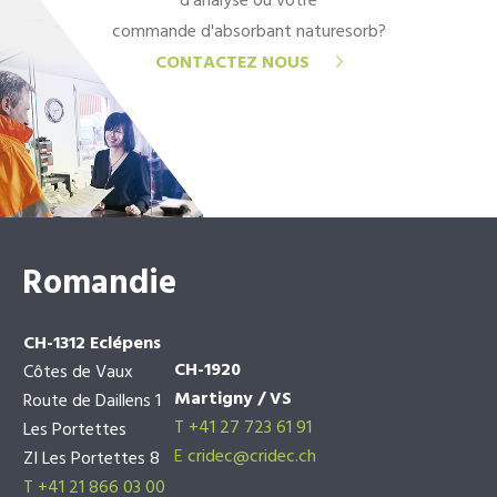
d'analyse ou votre
commande d'absorbant naturesorb?
CONTACTEZ NOUS
Romandie
CH-1312 Eclépens
CH-1920
Côtes de Vaux
Martigny / VS
Route de Daillens 1
T +41 27 723 61 91
Les Portettes
E
cridec@cridec.ch
ZI Les Portettes 8
T +41 21 866 03 00