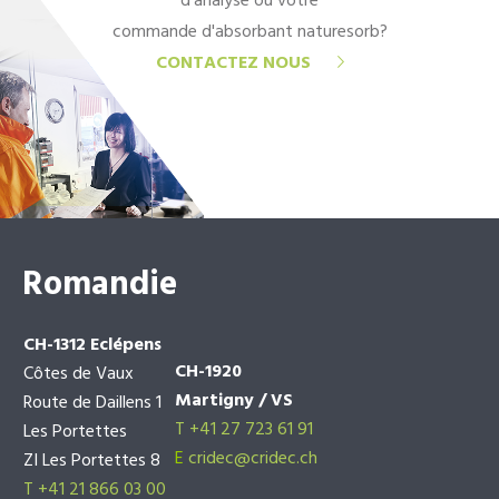
d'analyse ou votre
commande d'absorbant naturesorb?
CONTACTEZ NOUS
Romandie
CH-1312 Eclépens
CH-1920
Côtes de Vaux
Martigny / VS
Route de Daillens 1
T +41 27 723 61 91
Les Portettes
E
cridec@cridec.ch
ZI Les Portettes 8
T +41 21 866 03 00