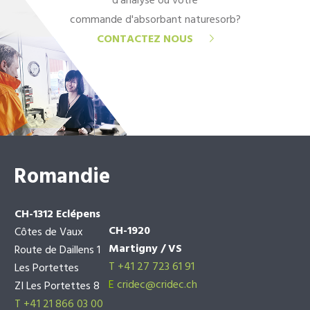
d'analyse ou votre
commande d'absorbant naturesorb?
CONTACTEZ NOUS
Romandie
CH-1312 Eclépens
CH-1920
Côtes de Vaux
Martigny / VS
Route de Daillens 1
T +41 27 723 61 91
Les Portettes
E
cridec@cridec.ch
ZI Les Portettes 8
T +41 21 866 03 00