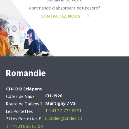
d'analyse ou votre
commande d'absorbant naturesorb?
CONTACTEZ NOUS
Romandie
CH-1312 Eclépens
CH-1920
Côtes de Vaux
Martigny / VS
Route de Daillens 1
T +41 27 723 61 91
Les Portettes
E
cridec@cridec.ch
ZI Les Portettes 8
T +41 21 866 03 00