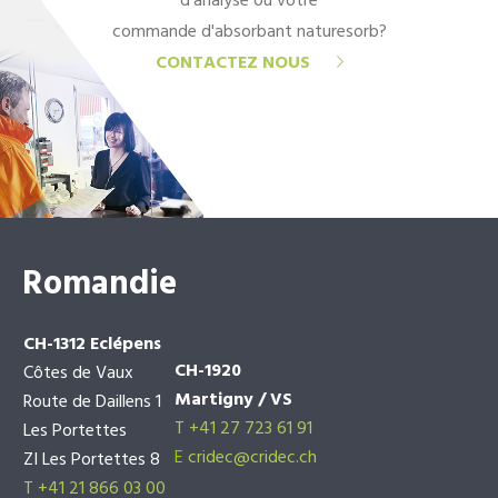
d'analyse ou votre
commande d'absorbant naturesorb?
CONTACTEZ NOUS
Romandie
CH-1312 Eclépens
CH-1920
Côtes de Vaux
Martigny / VS
Route de Daillens 1
T +41 27 723 61 91
Les Portettes
E
cridec@cridec.ch
ZI Les Portettes 8
T +41 21 866 03 00