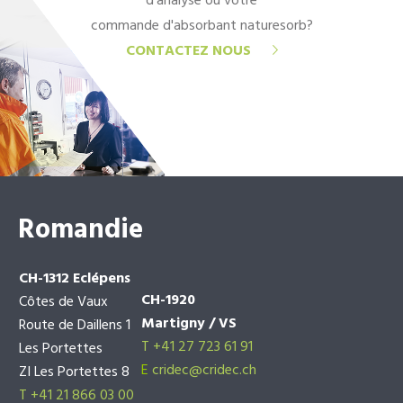
d'analyse ou votre
commande d'absorbant naturesorb?
CONTACTEZ NOUS
Romandie
CH-1312 Eclépens
CH-1920
Côtes de Vaux
Martigny / VS
Route de Daillens 1
T +41 27 723 61 91
Les Portettes
E
cridec@cridec.ch
ZI Les Portettes 8
T +41 21 866 03 00