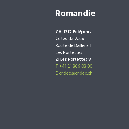
Romandie
CH-1312 Eclépens
Côtes de Vaux
Route de Daillens 1
Les Portettes
ZI Les Portettes 8
T +41 21 866 03 00
E
cridec@cridec.ch