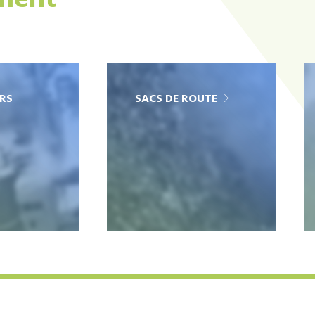
ement
RS
SACS DE ROUTE