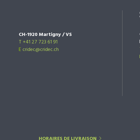
CH-1920 Martigny / VS
T +41 27 723 61 91
E
cridec@cridec.ch
HORAIRES DE LIVRAISON