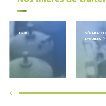
Nos filières de trait
CRIDS
SÉPARATEU
D'HUILES