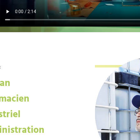
:
san
macien
triel
nistration