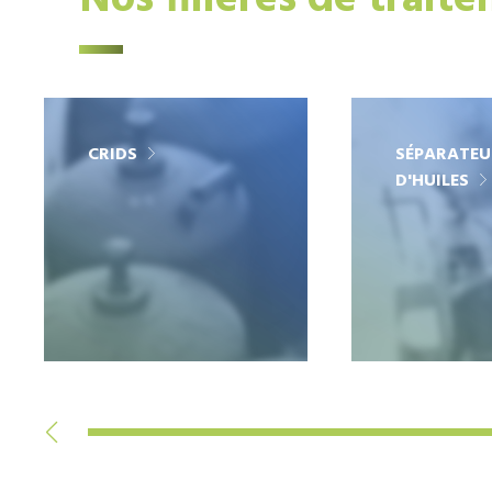
Nos filières de trait
CRIDS
SÉPARATEU
D'HUILES