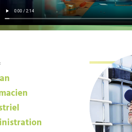
:
san
macien
triel
nistration