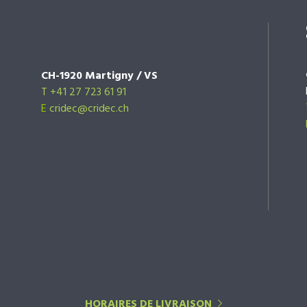
CH-1920 Martigny / VS
T +41 27 723 61 91
E
cridec@cridec.ch
HORAIRES DE LIVRAISON