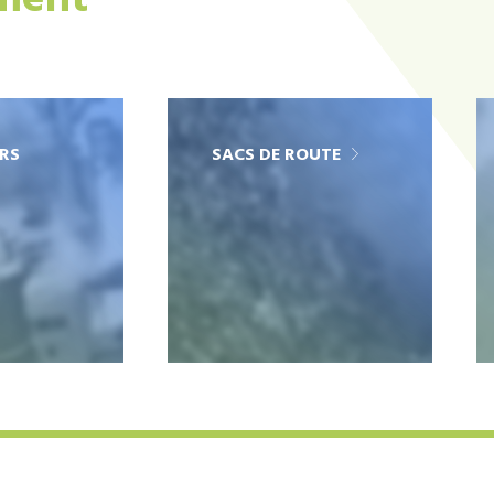
ement
RS
SACS DE ROUTE