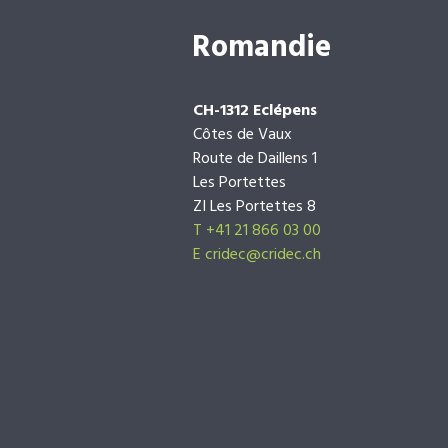
Romandie
CH-1312 Eclépens
Côtes de Vaux
Route de Daillens 1
Les Portettes
ZI Les Portettes 8
T +41 21 866 03 00
E
cridec@cridec.ch