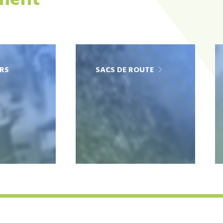
ement
RS
SACS DE ROUTE