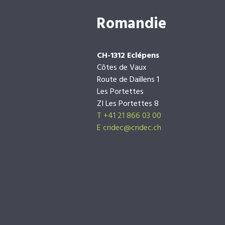
Romandie
CH-1312 Eclépens
Côtes de Vaux
Route de Daillens 1
Les Portettes
ZI Les Portettes 8
T +41 21 866 03 00
E
cridec@cridec.ch