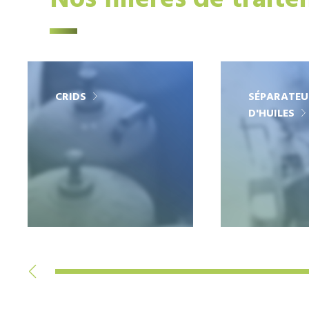
Nos filières de trait
CRIDS
SÉPARATEU
D'HUILES