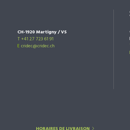
CH-1920 Martigny / VS
T +41 27 723 61 91
E
cridec@cridec.ch
HORAIRES DE LIVRAISON