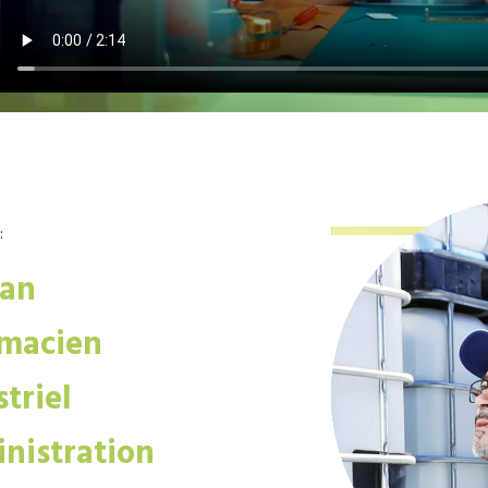
:
san
macien
triel
nistration