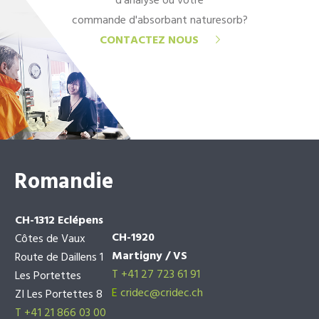
d'analyse ou votre
commande d'absorbant naturesorb?
CONTACTEZ NOUS
Romandie
CH-1312 Eclépens
CH-1920
Côtes de Vaux
Martigny / VS
Route de Daillens 1
T +41 27 723 61 91
Les Portettes
E
cridec@cridec.ch
ZI Les Portettes 8
T +41 21 866 03 00