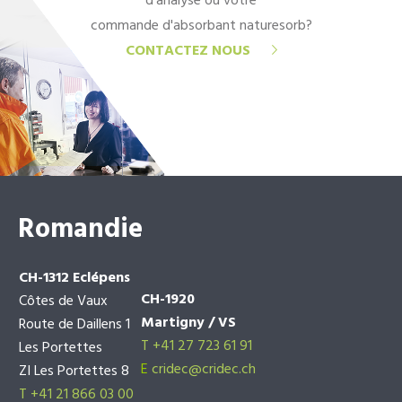
d'analyse ou votre
commande d'absorbant naturesorb?
CONTACTEZ NOUS
Romandie
CH-1312 Eclépens
CH-1920
Côtes de Vaux
Martigny / VS
Route de Daillens 1
T +41 27 723 61 91
Les Portettes
E
cridec@cridec.ch
ZI Les Portettes 8
T +41 21 866 03 00