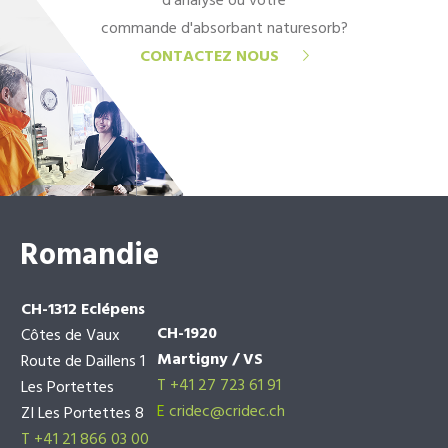
d'analyse ou votre
commande d'absorbant naturesorb?
CONTACTEZ NOUS
Romandie
CH-1312 Eclépens
CH-1920
Côtes de Vaux
Martigny / VS
Route de Daillens 1
T +41 27 723 61 91
Les Portettes
E
cridec@cridec.ch
ZI Les Portettes 8
T +41 21 866 03 00