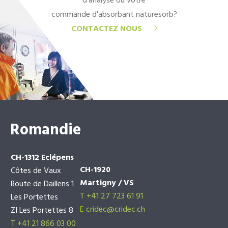
d'analyse ou votre
commande d'absorbant naturesorb?
CONTACTEZ NOUS
Romandie
CH-1312 Eclépens
CH-1920
Côtes de Vaux
Martigny / VS
Route de Daillens 1
T +41 27 723 61 91
Les Portettes
E
cridec@cridec.ch
ZI Les Portettes 8
T +41 21 866 03 00