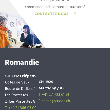
d'analyse ou votre
commande d'absorbant naturesorb?
CONTACTEZ NOUS
Romandie
CH-1312 Eclépens
CH-1920
Côtes de Vaux
Martigny / VS
Route de Daillens 1
T +41 27 723 61 91
Les Portettes
E
cridec@cridec.ch
ZI Les Portettes 8
T +41 21 866 03 00