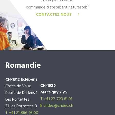
d'analyse ou votre
commande d'absorbant naturesorb?
CONTACTEZ NOUS
Romandie
CH-1312 Eclépens
CH-1920
Côtes de Vaux
Martigny / VS
Route de Daillens 1
T +41 27 723 61 91
Les Portettes
E
cridec@cridec.ch
ZI Les Portettes 8
T +41 21 866 03 00