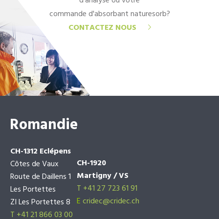
d'analyse ou votre
commande d'absorbant naturesorb?
CONTACTEZ NOUS
Romandie
CH-1312 Eclépens
CH-1920
Côtes de Vaux
Martigny / VS
Route de Daillens 1
T +41 27 723 61 91
Les Portettes
E
cridec@cridec.ch
ZI Les Portettes 8
T +41 21 866 03 00