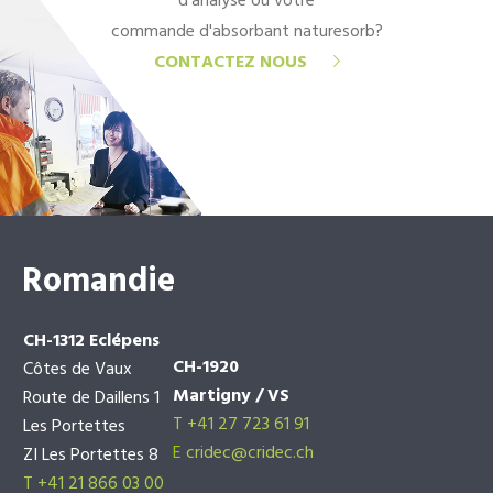
d'analyse ou votre
commande d'absorbant naturesorb?
CONTACTEZ NOUS
Romandie
CH-1312 Eclépens
CH-1920
Côtes de Vaux
Martigny / VS
Route de Daillens 1
T +41 27 723 61 91
Les Portettes
E
cridec@cridec.ch
ZI Les Portettes 8
T +41 21 866 03 00