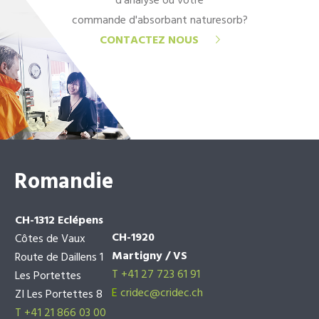
d'analyse ou votre
commande d'absorbant naturesorb?
CONTACTEZ NOUS
Romandie
CH-1312 Eclépens
CH-1920
Côtes de Vaux
Martigny / VS
Route de Daillens 1
T +41 27 723 61 91
Les Portettes
E
cridec@cridec.ch
ZI Les Portettes 8
T +41 21 866 03 00