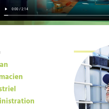
:
san
macien
triel
nistration