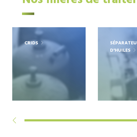
Nos filières de trait
CRIDS
SÉPARATEU
D'HUILES