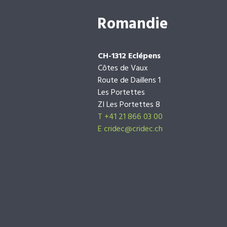
Romandie
CH-1312 Eclépens
Côtes de Vaux
Route de Daillens 1
Les Portettes
ZI Les Portettes 8
T +41 21 866 03 00
E
cridec@cridec.ch