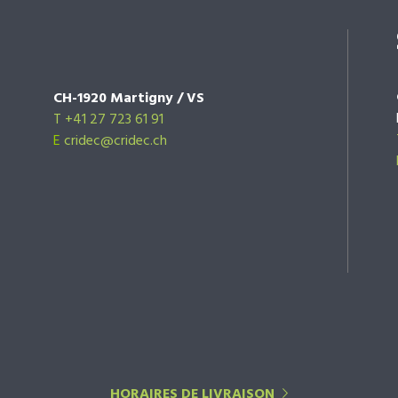
CH-1920 Martigny / VS
T +41 27 723 61 91
E
cridec@cridec.ch
HORAIRES DE LIVRAISON