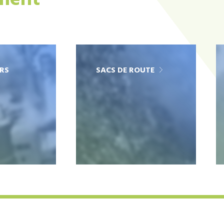
ement
RS
SACS DE ROUTE