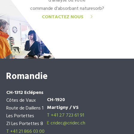
d'analyse ou votre
commande d'absorbant naturesorb?
CONTACTEZ NOUS
Romandie
CH-1312 Eclépens
CH-1920
Côtes de Vaux
Martigny / VS
Route de Daillens 1
T +41 27 723 61 91
Les Portettes
E
cridec@cridec.ch
ZI Les Portettes 8
T +41 21 866 03 00