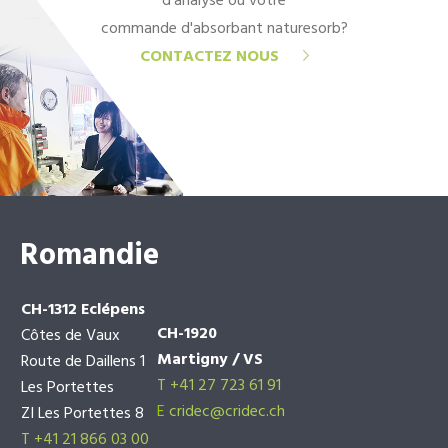
d'analyse ou votre
commande d'absorbant naturesorb?
CONTACTEZ NOUS
Romandie
CH-1312 Eclépens
CH-1920
Côtes de Vaux
Martigny / VS
Route de Daillens 1
T +41 27 723 61 91
Les Portettes
E
cridec@cridec.ch
ZI Les Portettes 8
T +41 21 866 03 00