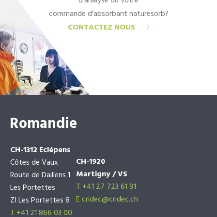
d'analyse ou votre
commande d'absorbant naturesorb?
CONTACTEZ NOUS
Romandie
CH-1312 Eclépens
CH-1920
Côtes de Vaux
Martigny / VS
Route de Daillens 1
T +41 27 723 61 91
Les Portettes
E
cridec@cridec.ch
ZI Les Portettes 8
T +41 21 866 03 00