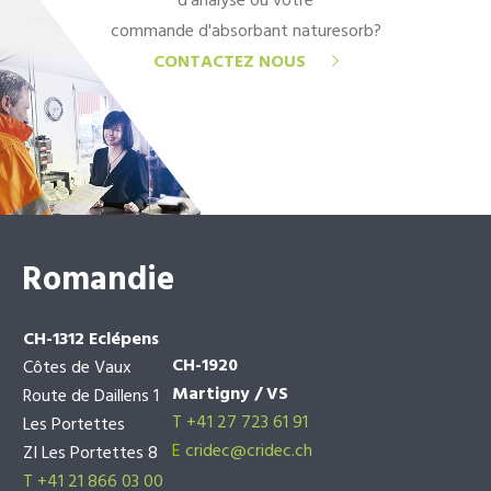
d'analyse ou votre
commande d'absorbant naturesorb?
CONTACTEZ NOUS
Romandie
CH-1312 Eclépens
CH-1920
Côtes de Vaux
Martigny / VS
Route de Daillens 1
T +41 27 723 61 91
Les Portettes
E
cridec@cridec.ch
ZI Les Portettes 8
T +41 21 866 03 00