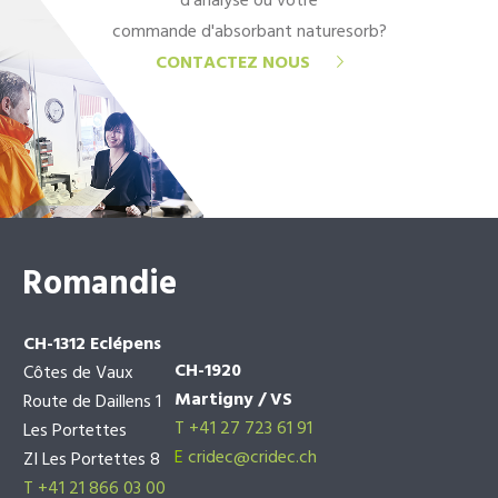
d'analyse ou votre
commande d'absorbant naturesorb?
CONTACTEZ NOUS
Romandie
CH-1312 Eclépens
CH-1920
Côtes de Vaux
Martigny / VS
Route de Daillens 1
T +41 27 723 61 91
Les Portettes
E
cridec@cridec.ch
ZI Les Portettes 8
T +41 21 866 03 00