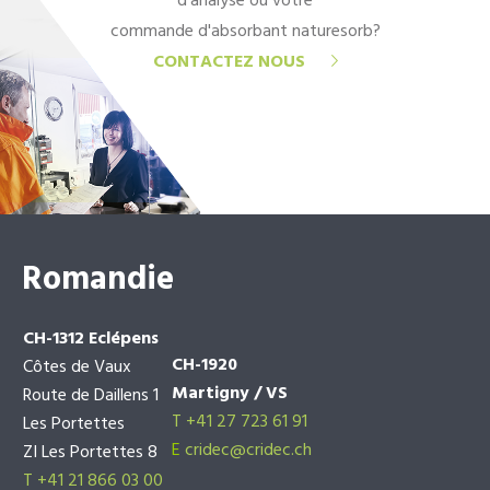
d'analyse ou votre
commande d'absorbant naturesorb?
CONTACTEZ NOUS
Romandie
CH-1312 Eclépens
CH-1920
Côtes de Vaux
Martigny / VS
Route de Daillens 1
T +41 27 723 61 91
Les Portettes
E
cridec@cridec.ch
ZI Les Portettes 8
T +41 21 866 03 00