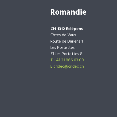
Romandie
CH-1312 Eclépens
Côtes de Vaux
Route de Daillens 1
Les Portettes
ZI Les Portettes 8
T +41 21 866 03 00
E
cridec@cridec.ch