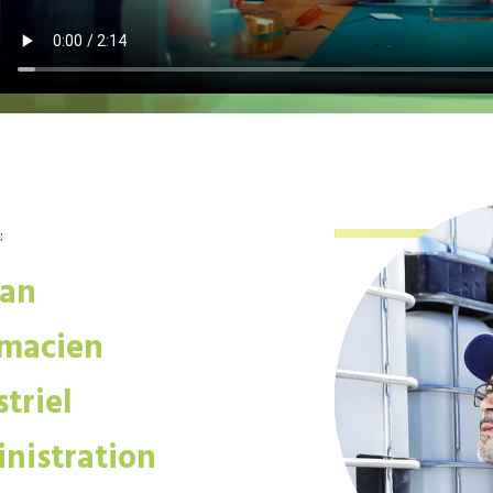
:
san
macien
triel
nistration