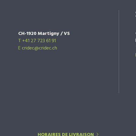
CH-1920 Martigny / VS
T +41 27 723 61 91
E
cridec@cridec.ch
HORAIRES DE LIVRAISON