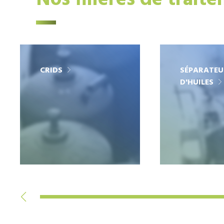
Nos filières de trait
CRIDS
SÉPARATEU
D'HUILES