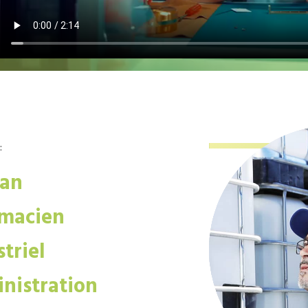
:
san
macien
triel
nistration