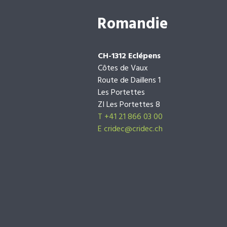
Romandie
CH-1312 Eclépens
Côtes de Vaux
Route de Daillens 1
Les Portettes
ZI Les Portettes 8
T +41 21 866 03 00
E
cridec@cridec.ch