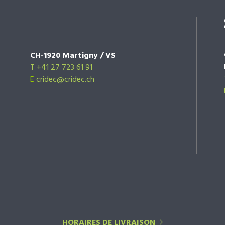
CH-1920 Martigny / VS
T +41 27 723 61 91
E
cridec@cridec.ch
HORAIRES DE LIVRAISON