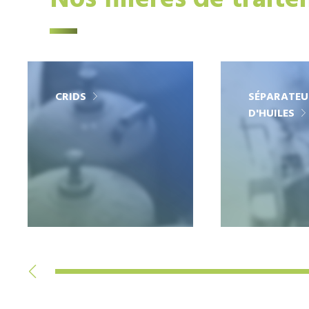
Nos filières de trait
CRIDS
SÉPARATEU
D'HUILES