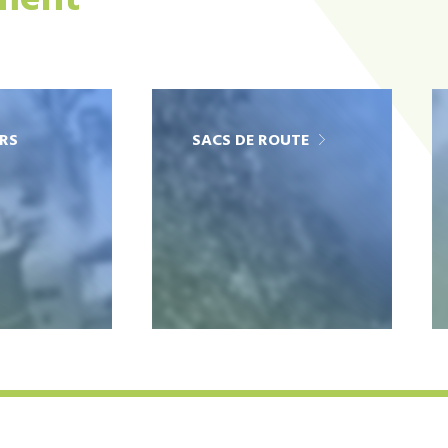
ement
RS
SACS DE ROUTE