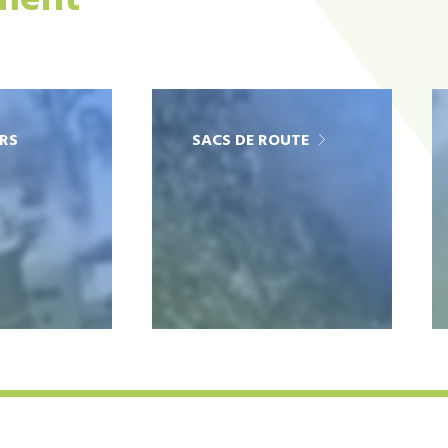
ement
RS
SACS DE ROUTE