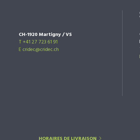
CH-1920 Martigny / VS
T +41 27 723 61 91
E
cridec@cridec.ch
HORAIRES DE LIVRAISON