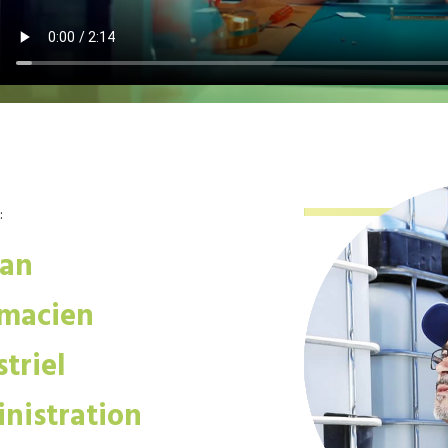
:
san
macien
triel
nistration