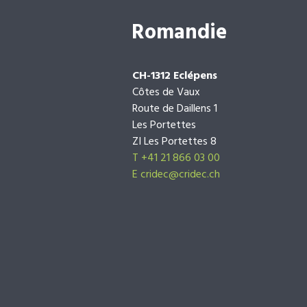
Romandie
CH-1312 Eclépens
Côtes de Vaux
Route de Daillens 1
Les Portettes
ZI Les Portettes 8
T +41 21 866 03 00
E
cridec@cridec.ch