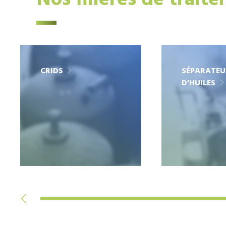
Nos filières de trait
CRIDS
SÉPARATEU
D'HUILES