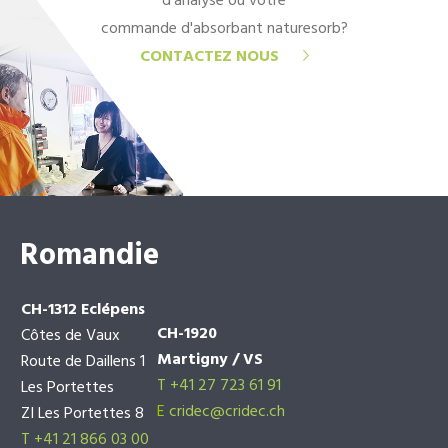
d'analyse ou votre
commande d'absorbant naturesorb?
CONTACTEZ NOUS
Romandie
CH-1312 Eclépens
CH-1920
Côtes de Vaux
Martigny / VS
Route de Daillens 1
T +41 27 723 61 91
Les Portettes
E
cridec@cridec.ch
ZI Les Portettes 8
T +41 21 866 03 00