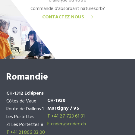
d'analyse ou votre
commande d'absorbant naturesorb?
CONTACTEZ NOUS
Romandie
CH-1312 Eclépens
CH-1920
Côtes de Vaux
Martigny / VS
Route de Daillens 1
T +41 27 723 61 91
Les Portettes
E
cridec@cridec.ch
ZI Les Portettes 8
T +41 21 866 03 00