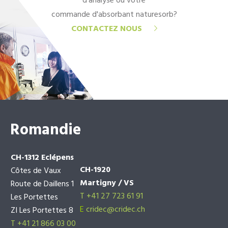
d'analyse ou votre
commande d'absorbant naturesorb?
CONTACTEZ NOUS
Romandie
CH-1312 Eclépens
CH-1920
Côtes de Vaux
Martigny / VS
Route de Daillens 1
T +41 27 723 61 91
Les Portettes
E
cridec@cridec.ch
ZI Les Portettes 8
T +41 21 866 03 00