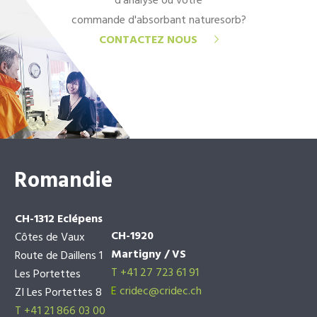
d'analyse ou votre
commande d'absorbant naturesorb?
CONTACTEZ NOUS
Romandie
CH-1312 Eclépens
CH-1920
Côtes de Vaux
Martigny / VS
Route de Daillens 1
T +41 27 723 61 91
Les Portettes
E
cridec@cridec.ch
ZI Les Portettes 8
T +41 21 866 03 00